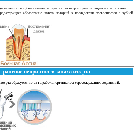
есен является зубной камень, а пирофосфат натрия предотвращает его отложение.
едотвращает образование налета, который в последствии превращается в зубной
странение неприятного запаха изо рта
 изо рта образуется из-за выработки организмом серосодержащих соединений.