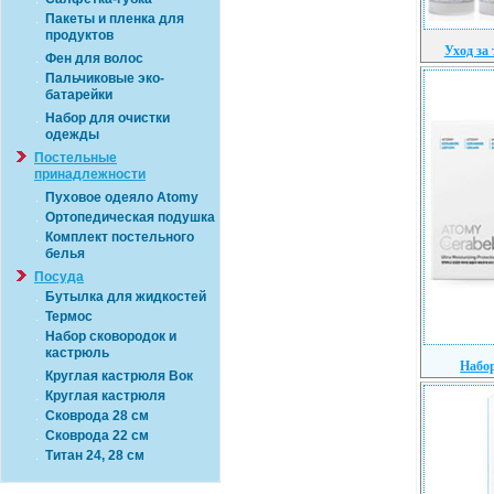
Пакеты и пленка для
продуктов
Уход за
Фен для волос
Пальчиковые эко-
батарейки
Набор для очистки
одежды
Постельные
принадлежности
Пуховое одеяло Atomy
Ортопедическая подушка
Комплект постельного
белья
Посуда
Бутылка для жидкостей
Термос
Набор сковородок и
кастрюль
Набор
Круглая кастрюля Вок
Круглая кастрюля
Сковрода 28 см
Сковрода 22 см
Титан 24, 28 см