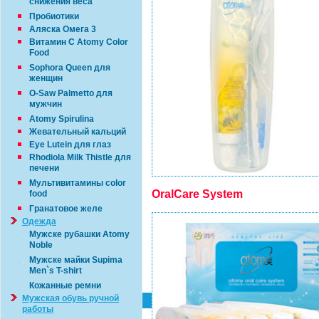
снижения веса
Пробиотики
Аляска Омега 3
Витамин С Atomy Color
Food
Sophora Queen для
женщин
O-Saw Palmetto для
мужчин
Atomy Spirulina
Жевательный кальций
Eye Lutein для глаз
Rhodiola Milk Thistle для
печени
Мультивитамины color
OralCare System
food
Гранатовое желе
Одежда
Мужске рубашки Atomy
Noble
Мужске майки Supima
Men`s T-shirt
Кожанные ремни
Мужская обувь ручной
работы