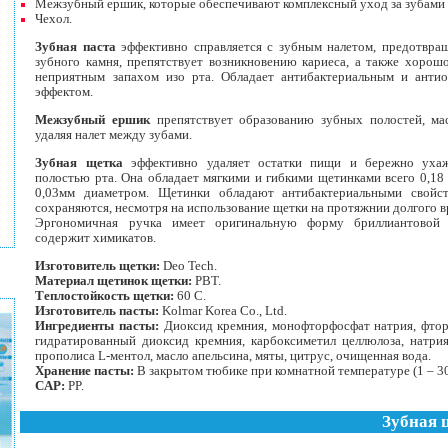
Межзубный ершик, которые обеспечивают комплексный уход за зубами 
Чехол.
Зубная паста
эффективно справляется с зубным налетом, предотвра
зубного камня, препятствует возникновению кариеса, а также хорошо
неприятным запахом изо рта. Обладает антибактериальным и анти
эффектом.
Межзубный ершик
препятствует образованию зубных полостей, ма
удаляя налет между зубами.
Зубная щетка
эффективно удаляет остатки пищи и бережно ухаж
полостью рта. Она обладает мягкими и гибкими щетинками всего 0,18
0,03мм диаметром. Щетинки обладают антибактериальными свойст
сохраняются, несмотря на использование щетки на протяжнии долгого в
Эргономичная ручка имеет оригинальную форму бриллиантовой
содержит химикатов.
Изготовитель щетки:
Deo Tech.
Материал щетинок щетки:
PBT.
Теплостойкость щетки:
60 C.
Изготовитель пасты:
Kolmar Korea Co., Ltd.
Ингредиенты пасты:
Диоксид кремния, монофторфосфат натрия, фтори
гидратированный диоксид кремния, карбоксиметил целлюлоза, натрия л
прополиса L-ментол, масло апельсина, мяты, цитрус, очищенная вода.
Хранение пасты:
В закрытом тюбике при комнатной температуре (1 – 3
CAP:
PP.
Зубная 