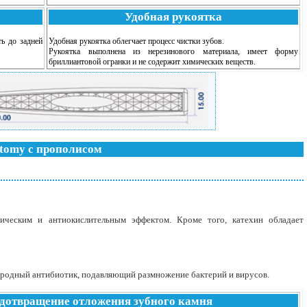
Удобная рукоятка
ть до задней
Удобная рукоятка облегчает процесс чистки зубов.
Рукоятка выполнена из нерезинового материала, имеет форму
бриллиантовой огранки и не содержит химических веществ.
Atomy с прополисом
тическим и антиокислительным эффектом. Кроме того, катехин обладает
риродный антибиотик, подавляющий размножение бактерий и вирусов.
дотвращение отложения зубного камня