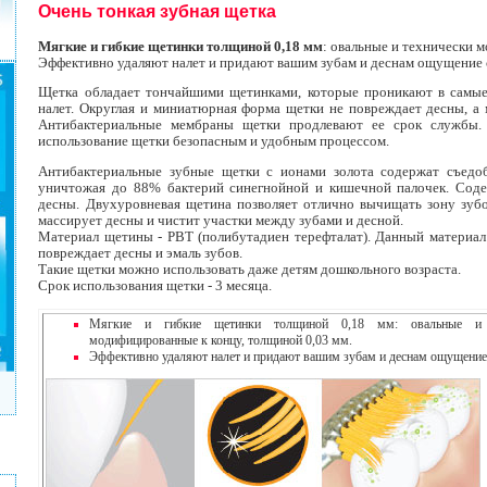
Очень тонкая зубная щетка
Мягкие и гибкие щетинки толщиной 0,18 мм
: овальные и технически 
Эффективно удаляют налет и придают вашим зубам и деснам ощущение 
Щетка обладает тончайшими щетинками, которые проникают в самые
налет. Округлая и миниатюрная форма щетки не повреждает десны, а 
Антибактериальные мембраны щетки продлевают ее срок службы. У
использование щетки безопасным и удобным процессом.
Антибактериальные зубные щетки с ионами золота содержат съедоб
уничтожая до 88% бактерий синегнойной и кишечной палочек. Соде
десны. Двухуровневая щетина позволяет отлично вычищать зону зубов
массирует десны и чистит участки между зубами и десной.
Материал щетины - PBT (полибутадиен терефталат). Данный материал 
повреждает десны и эмаль зубов.
Такие щетки можно использовать даже детям дошкольного возраста.
Срок использования щетки - 3 месяца.
Мягкие и гибкие щетинки толщиной 0,18 мм: овальные и 
модифицированные к концу, толщиной 0,03 мм.
Эффективно удаляют налет и придают вашим зубам и деснам ощущение