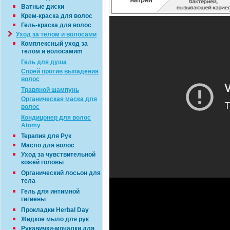
Ватные диски
Крем-краска для волос
Гель-краска для волос
Уход за телом и волосами
Комплексный уход за
телом и волосамиm
Гель для душа
Спрей против выпадения
волос
Травяной шампунь
Органическая маска для
волос
Кондицонер для волос
Atomy
Терапия для Рук
Масло для волос
Уход за чувствительной
кожей головы
Органический лосьон для
тела
Гель для интимной
гигиены
Прокладки Herbal Day
Жидкое мыло для рук
Рукавички-мочалки для