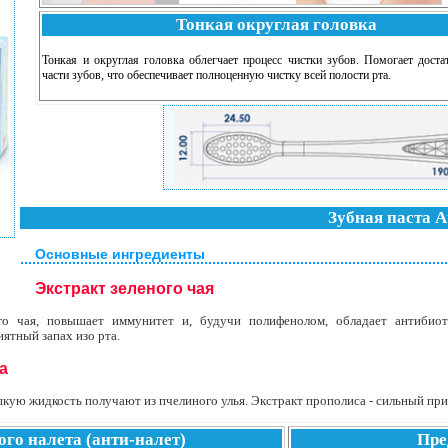
Тонкая округлая головка
Тонкая и округлая головка облегчает процесс чистки зубов. Помогает доста
части зубов, что обеспечивает полноценную чистку всей полости рта.
Зубная паста 
Основные ингредиенты
Экстракт зеленого чая
го чая, повышает иммунитет и, будучи полифенолом, обладает антибио
ятный запах изо рта.
а
пкую жидкость получают из пчелиного улья. Экстракт прополиса - сильный п
ого налета (анти-налет)
Пре