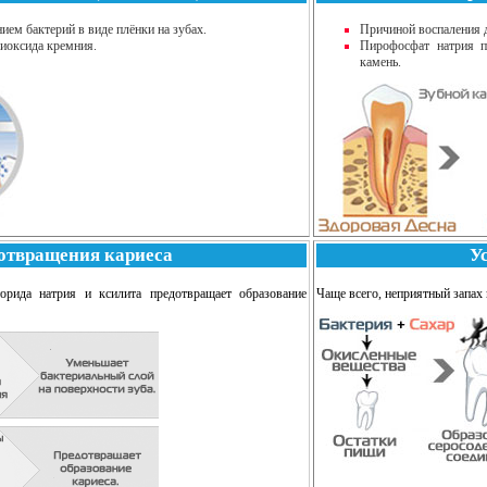
ием бактерий в виде плёнки на зубах.
Причиной воспаления д
диоксида кремния.
Пирофосфат натрия пр
камень.
отвращения кариеса
У
орида натрия и ксилита предотвращает образование
Чаще всего, неприятный запах