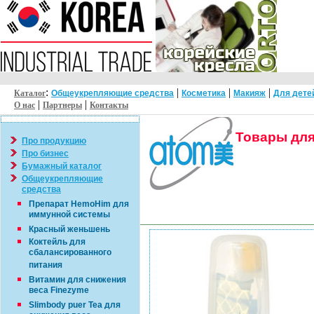
:
|
|
|
Каталог
Общеукрепляющие средства
Косметика
Макияж
Для дете
|
|
О нас
Партнеры
Контакты
Товары дл
Про продукцию
Про бизнес
Бумажный каталог
Общеукрепляющие
средства
Препарат HemoHim для
иммунной системы
Красный женьшень
Коктейль для
сбалансированного
питания
Витамин для снижения
веса Finezyme
Slimbody puer Tea для