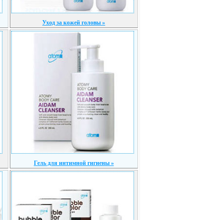
Уход за кожей головы »
Гель для интимной гигиены »