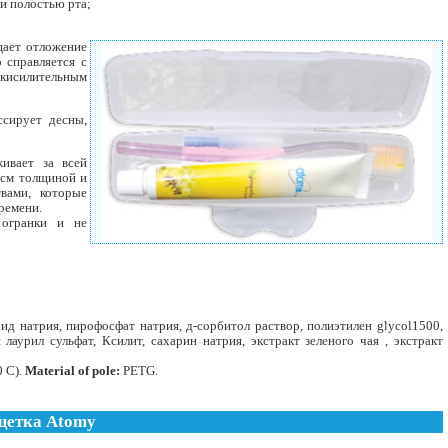
и полостью рта;
щает отложение
 справляется с
окисилительным
ссирует десны,
ивает за всей
 см толщиной и
вами, которые
ремени.
 огранки и не
д натрия, пирофосфат натрия, д-сорбитол раствор, полиэтилен glycol1500,
аурил сульфат, Ксилит, сахарин натрия, экстракт зеленого чая , экстракт
0 C).
Material of pole:
PETG.
щетка Atomy