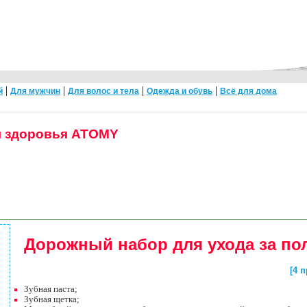
|
|
|
|
й
Для мужчин
Для волос и тела
Одежда и обувь
Всё для дома
я здоровья ATOMY
Дорожный набор для ухода за пол
[4 
Зубная паста;
Зубная щетка;