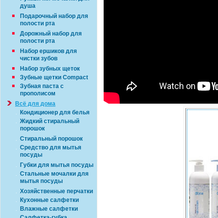
душа
Подарочный набор для
полости рта
Дорожный набор для
полости рта
Набор ершиков для
чистки зубов
Набор зубных щеток
Зубные щетки Compact
Зубная паста с
прополисом
Всё для дома
Кондиционер для белья
Жидкий стиральный
порошок
Стиральный порошок
Средство для мытья
посуды
Губки для мытья посуды
Стальные мочалки для
мытья посуды
Хозяйственные перчатки
Кухонные салфетки
Влажные салфетки
Салфетка-губка