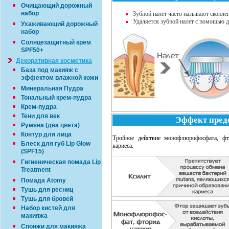
Очищающий дорожный
набор
Зубной налет часто называют скоплен
Удаляется зубной налет с помощью 
Ухаживающий дорожный
набор
Солнцезащитный крем
SPF50+
Декоративная косметика
База под макияж с
эффектом влажной кожи
Минеральная Пудра
Тональный крем-пудра
Крем-пудра
Тени для век
Эффект пред
Румяна (два цвета)
Контур для лица
Тройное действие монофлюрофосфата, фт
Блеск для губ Lip Glow
кариеса.
(SPF15)
Гигиеническая помада Lip
Treatment
Помада Atomy
Тушь для ресниц
Тушь для бровей
Набор кистей для
макияжа
Спонжи для макияжа