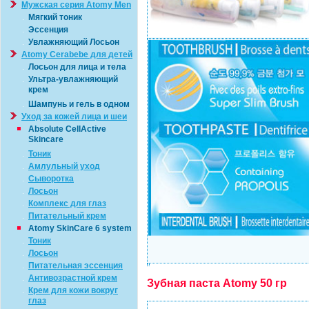
Мужская серия Atomy Men
Мягкий тоник
Эссенция
Увлажняющий Лосьон
Atomy Cerabebe для детей
Лосьон для лица и тела
Ультра-увлажняющий
крем
Шампунь и гель в одном
Уход за кожей лица и шеи
Absolute CellActive
Skincare
Тоник
Амлульный уход
Сыворотка
Лосьон
Комплекс для глаз
Питательный крем
Atomy SkinCare 6 system
Тоник
Лосьон
Питательная эссенция
Антивозрастной крем
Зубная паста Atomy 50 гр
Крем для кожи вокруг
глаз