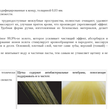
модифицированные к концу, толщиной 0,03 мм.
свежести.
 труднодоступные межзубные пространства, полностью очищают, удаляют
массирует их, улучшая приток крови, что производит укрепляющий эффект.
добная форма ручки, изготовленная из безопасных материалов, делает
ное 99,9%-ое золото, которое усиливает чистящий эффект, абсорбируя и
ржание ионов золота стимулирует кровообращение в пародонте, массируя
 и десен. Основной, плотный слой, чистит сами зубы, верхний (тонкий) –
не впитывает воду и частички пасты, тем самым не утяжеляет щетину и не
технически
Щетка содержит антибактериальные мембраны, помогающие
поддерживать ее в чистоте.
 свежести.