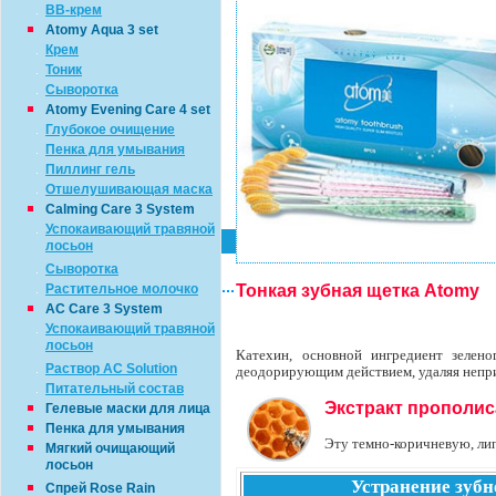
BB-крем
Atomy Aqua 3 set
Крем
Тоник
Сыворотка
Atomy Evening Care 4 set
Глубокое очищение
Пенка для умывания
Пиллинг гель
Отшелушивающая маска
Calming Care 3 System
Успокаивающий травяной
лосьон
Сыворотка
Тонкая зубная щетка Atomy
Растительное молочко
AC Care 3 System
Успокаивающий травяной
лосьон
Катехин, основной ингредиент зелено
Раствор AC Solution
деодорирующим действием, удаляя непри
Питательный состав
Экстракт прополис
Гелевые маски для лица
Пенка для умывания
Эту темно-коричневую, ли
Мягкий очищающий
лосьон
Устранение зубн
Спрей Rose Rain