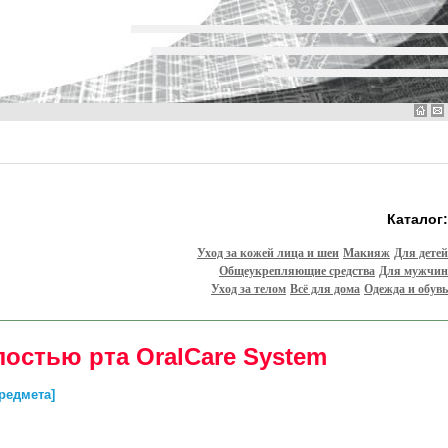
Каталог:
Уход за кожей лица и шеи
Макияж
Для детей
Общеукрепляющие средства
Для мужчин
Уход за телом
Всё для дома
Одежда и обувь
остью рта OralCare System
предмета]